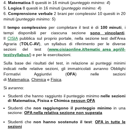
4.
Matematica
8 quesiti in 16 minuti (
punteggio minimo: 4
)
5.
Logica
8 quesiti in 16 minuti (
punteggio minimo: 4
)
6.
Comprensione verbale
2 brani per complessivi 10 quesiti in 20
minuti (
punteggio minimo: 5
)
Il
tempo complessivo
per completare il test è di
100 minuti
, i
tempi disponibili per ciascuna sezione
sono vincolanti
.
Il
CISIA
pubblica sul proprio portale, nella sezione test dell'Area
Agraria (
TOLC-AV
), un syllabus di riferimento per le diverse
sezioni del test (
www.cisiaonline.it/tematic_area_agri/il-
test/syllabus/
) e per le esercitazioni.
Sulla base dei risultati del test, in relazione ai punteggi minimi
indicati nelle relative sezioni, gli immatricolati avranno Obblighi
Formativi Aggiuntivi (
OFA
) nelle sezioni
di
Matematica
,
Chimica
e
Fisica
.
Si avranno:
Studenti che hanno raggiunto il punteggio minimo
nelle sezioni
di Matematica, Fisica e Chimica
nessun OFA
Studenti che
non raggiungono il punteggio minimo
in una
sezione:
OFA nella relativa sezione non superata
Studenti che
non hanno sostenuto il test
:
OFA in tutte le
sezioni