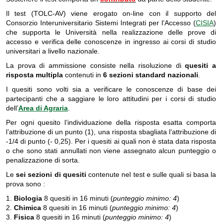
Il test (TOLC-AV) viene erogato on-line con il supporto del
Consorzio Interuniversitario Sistemi Integrati per l’Accesso (
CISIA
)
che supporta le Università nella realizzazione delle prove di
accesso e verifica delle conoscenze in ingresso ai corsi di studio
universitari a livello nazionale.
La prova di ammissione consiste nella risoluzione di
quesiti a
risposta multipla
contenuti in
6 sezioni standard nazionali
.
I quesiti sono volti sia a verificare le conoscenze di base dei
partecipanti che a saggiare le loro attitudini per i corsi di studio
dell’
Area di Agraria
.
Per ogni quesito l’individuazione della risposta esatta comporta
l’attribuzione di un punto (1), una risposta sbagliata l’attribuzione di
-1/4 di punto (- 0,25). Per i quesiti ai quali non è stata data risposta
o che sono stati annullati non viene assegnato alcun punteggio o
penalizzazione di sorta.
Le
sei sezioni di quesiti
contenute nel test e sulle quali si basa la
prova sono :
1.
Biologia
8 quesiti in 16 minuti (
punteggio minimo: 4
)
2.
Chimica
8 quesiti in 16 minuti (
punteggio minimo: 4
)
3.
Fisica
8 quesiti in 16 minuti (
punteggio minimo: 4
)