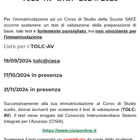
Per l’immatricolazione ad un Corso di Studio della Scuola SAFE
occorre sostenere un test di valutazione della preparazione di
base, tale test è
fortemente consigliato
ma
non vincolante per
l'immatricolazione
.
Date per il
TOLC-AV
19/09/2024
tolc@casa
17/10/2024 in presenza
21/11/2024 in presenza
Successivamente alla tua immatricolazione al Corso di Studio
scelto, dovrai iscriverti per sostenere il test di valutazione (
TOLC-
AV
). Il test viene erogato dal Consorzio Interuniversitario Sistemi
Integrati per l’Accesso (CISIA).
https://www.cisiaonline.it
Sostenere il test comporta un
contributo
da parte dello studente.