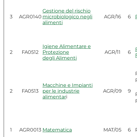
Gestione del rischio
3
AGR0140
microbiologico negli
AGR/16
6
alimenti
Igiene Alimentare e
2
FA0512
Protezione
AGR/11
6
degli Alimenti
Macchine e Impianti
2
FA0513
per le industrie
AGR/09
9
alimentar
i
1
AGR0013
Matematica
MAT/05
6