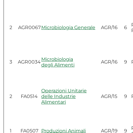
2
AGR0067
Microbiologia Generale
AGR/16
6
Microbiologia
3
AGR0034
AGR/16
9
degli Alimenti
Operazioni Unitarie
2
FA0514
delle Industrie
AGR/15
9
Alimentari
1
FA0507
Produzioni Animali
AGR/19
9