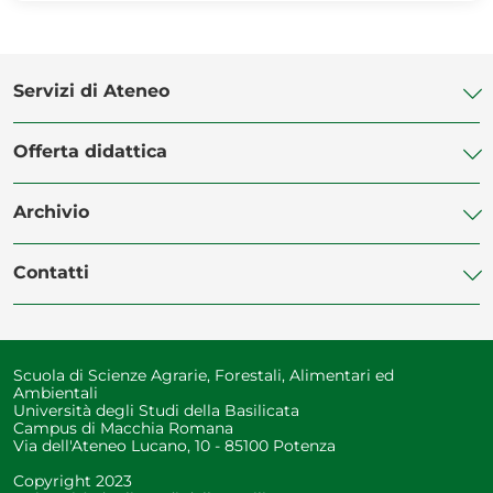
Servizi di Ateneo
Offerta didattica
Biblioteca di Ateneo
Centro Linguistico di Ateneo
Archivio
Vademecum-ERASMUS (SAFE)
Centro Orientamento Studenti
Corsi di Laurea
Contatti
Centro Servizi Informatici
Manifesto degli Studi
Corsi di Laurea Magistrale
Servizio Disabilità
Eventi
Dottorato di Ricerca
Rubrica Telefonica
Servizio Civile Universale
Amministrazione Trasparente
Master
Scuola di Scienze Agrarie, Forestali, Alimentari ed
Segreteria Studenti
Ambientali
Il Germoplasma Olivicolo Meridionale
Università degli Studi della Basilicata
Programma Erasmus
Ufficio Tirocini
Campus di Macchia Romana
Trenta Anni di Storia
Via dell'Ateneo Lucano, 10 - 85100 Potenza
Ufficio Placement
Copyright 2023