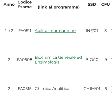
Codice
Anno
SSD
CFU
Esame
(link al programma)
1 e 2
FA0511
Abilità Informartiche
INF/01
3
Biochimica Generale ed
2
FA0508
BIO/10
9
Enzimologia
2
FA0515
Chimica Analitica
CHIM/01
6