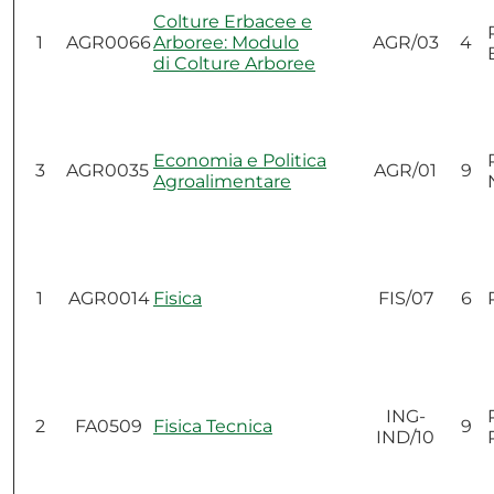
Colture Erbacee e
1
AGR0066
Arboree: Modulo
AGR/03
4
di Colture Arboree
Economia e Politica
3
AGR0035
AGR/01
9
Agroalimentare
1
AGR0014
Fisica
FIS/07
6
ING-
2
FA0509
Fisica Tecnica
9
IND/10