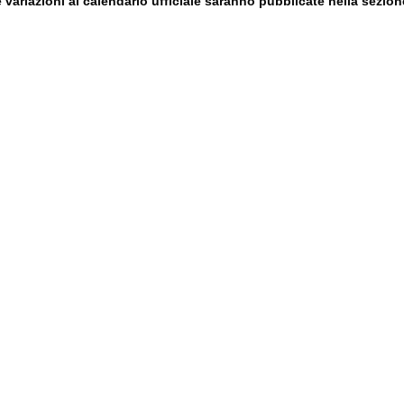
e variazioni al calendario ufficiale saranno pubblicate nella sezion