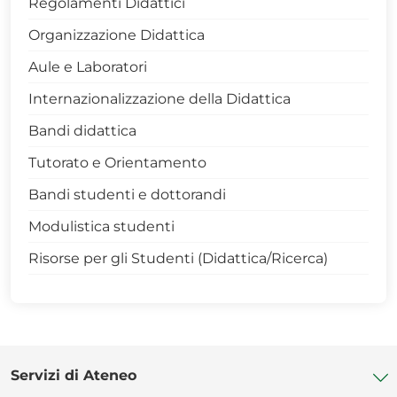
Regolamenti Didattici
> LM Scienze e Tecnologie Agrarie - 0422
Organizzazione Didattica
> LM Scienze e Tecnologie Alimentari - 0424
Aule e Laboratori
> Scienze Forestali e Ambientali - 0427
Internazionalizzazione della Didattica
> Tecnologie Agrarie - 0425
Bandi didattica
> Tecnologie Alimentari - 0421
Tutorato e Orientamento
Rapporto-qualità-percepita
Bandi studenti e dottorandi
Modulistica studenti
Risorse per gli Studenti (Didattica/Ricerca)
Servizi di Ateneo