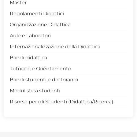
Master
> LM Scienze Forestali e Ambientali - 0423
Regolamenti Didattici
> LM Scienze e Tecnologie Agrarie - 0422
Organizzazione Didattica
> LM Scienze e Tecnologie Alimentari - 0424
Aule e Laboratori
> Scienze Forestali e Ambientali - 0427
Internazionalizzazione della Didattica
> Tecnologie Agrarie - 0425
Bandi didattica
> Tecnologie Alimentari - 0421
Tutorato e Orientamento
Rapporto-qualità-percepita
Bandi studenti e dottorandi
Modulistica studenti
Risorse per gli Studenti (Didattica/Ricerca)