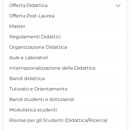
Offerta Didattica
Offerta Post-Laurea
====> Corsi di Studio Attivi
Master
> LM Scienze Forestali e Ambientali - 0423
Regolamenti Didattici
> LM Scienze e Tecnologie Agrarie - 0422
Organizzazione Didattica
> LM Scienze e Tecnologie Alimentari - 0424
Aule e Laboratori
> Scienze Forestali e Ambientali - 0427
Internazionalizzazione della Didattica
> Tecnologie Agrarie - 0425
Bandi didattica
> Tecnologie Alimentari - 0421
Tutorato e Orientamento
Rapporto-qualità-percepita
Bandi studenti e dottorandi
Modulistica studenti
Risorse per gli Studenti (Didattica/Ricerca)