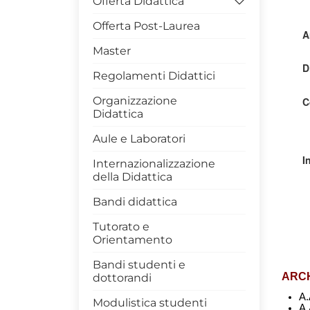
Offerta Didattica
Offerta Post-Laurea
====> Corsi di Studio
Attivi
Master
> LM Scienze Forestali e
Regolamenti Didattici
Ambientali - 0423
Organizzazione
> LM Scienze e
Didattica
Tecnologie Agrarie - 0422
Aule e Laboratori
> LM Scienze e
Tecnologie Alimentari -
Internazionalizzazione
0424
della Didattica
> Scienze Forestali e
Bandi didattica
Ambientali - 0427
Tutorato e
> Tecnologie Agrarie -
Orientamento
0425
Bandi studenti e
> Tecnologie Alimentari -
dottorandi
0421
Modulistica studenti
Rapporto-qualità-