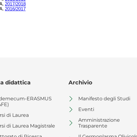
a didattica
Archivio
demecum-ERASMUS
Manifesto degli Studi
AFE)
Eventi
rsi di Laurea
Amministrazione
rsi di Laurea Magistrale
Trasparente
ttorato di Ricerca
Il Germoplasma Olivicol