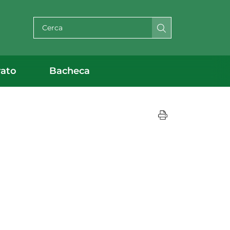
Cerca per testo
rato
Bacheca