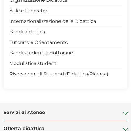
Organizzazione Didattica
> LM Scienze e Tecnologie Alimentari - 0424
Aule e Laboratori
> Scienze Forestali e Ambientali - 0427
Internazionalizzazione della Didattica
> Tecnologie Agrarie - 0425
Bandi didattica
> Tecnologie Alimentari - 0421
Tutorato e Orientamento
Rapporto-qualità-percepita
Bandi studenti e dottorandi
Modulistica studenti
Risorse per gli Studenti (Didattica/Ricerca)
Servizi di Ateneo
Offerta didattica
Biblioteca di Ateneo