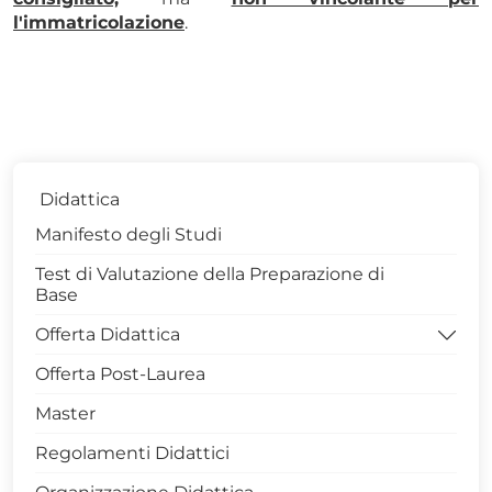
l'immatricolazione
.
Didattica
Manifesto degli Studi
Test di Valutazione della Preparazione di
Base
Offerta Didattica
Offerta Post-Laurea
====> Corsi di Studio Attivi
Master
> LM Scienze Forestali e Ambientali - 0423
Regolamenti Didattici
> LM Scienze e Tecnologie Agrarie - 0422