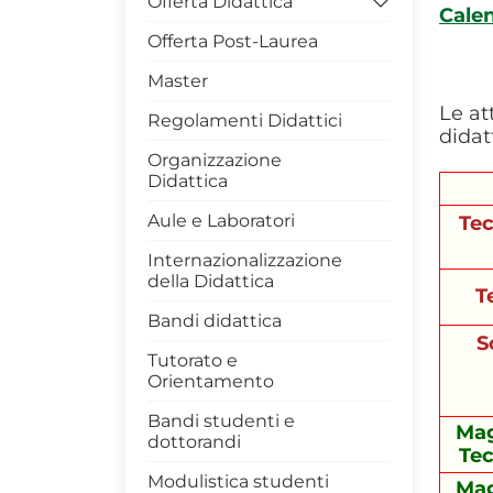
Offerta Didattica
Calen
Offerta Post-Laurea
====> Corsi di Studio
Attivi
Master
> LM Scienze Forestali e
Le at
Regolamenti Didattici
Ambientali - 0423
didat
Organizzazione
> LM Scienze e
Didattica
Tecnologie Agrarie - 0422
Aule e Laboratori
Tec
> LM Scienze e
Tecnologie Alimentari -
Internazionalizzazione
0424
della Didattica
T
> Scienze Forestali e
Bandi didattica
Ambientali - 0427
S
Tutorato e
> Tecnologie Agrarie -
Orientamento
0425
Bandi studenti e
> Tecnologie Alimentari -
Mag
dottorandi
0421
Tec
Modulistica studenti
Rapporto-qualità-
Mag