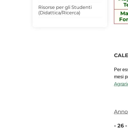
percepita
T
Risorse per gli Studenti
(Didattica/Ricerca)
Ma
For
CALE
Per es
mesi p
Agrari
Anno 
- 26 