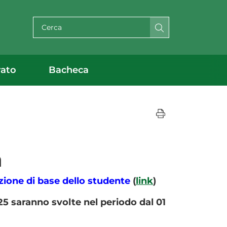
Cerca per testo
rato
Bacheca
a
zione di base dello studente
(
link
)
5 saranno svolte nel periodo dal 01