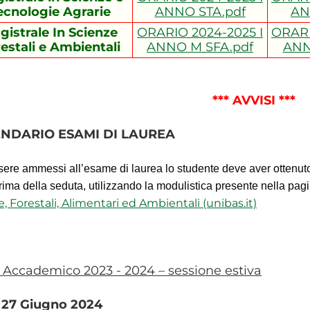
ecnologie Agrarie
ANNO STA.pdf
AN
gistrale In Scienze
ORARIO 2024-2025 I
ORARI
estali e Ambientali
ANNO M SFA.pdf
ANN
*** AVVISI ***
NDARIO ESAMI DI LAUREA
sere ammessi all’esame di laurea lo studente deve aver ottenut
rima della seduta, utilizzando la modulistica presente nella pag
e, Forestali, Alimentari ed Ambientali (unibas.it)
Accademico 2023 - 2024 – sessione estiva
- 27 Giugno 2024