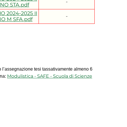
-
NO STA.pdf
O 2024-2025 II
-
O M SFA.pdf
o l’assegnazione tesi tassativamente almeno 6
Modulistica - SAFE - Scuola di Scienze
ina: