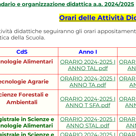
dario e organizzazione didattica a.a. 2024/2025
Orari delle Attività D
tività didattiche seguiranno gli orari appositament
tica della Scuola.
CdS
Anno I
nologie Alimentari
ORARIO 2024-2025 I
ORARI
ANNO TAL.pdf
AN
ORARIO 2024-2025 I
ORARI
ecnologie Agrarie
ANNO TA.pdf
AN
cienze Forestali e
ORARIO 2024-2025 I
ORARI
Ambientali
ANNO T SFA.pdf
ANN
istrale in Scienze e
ORARIO 2024-2025 I
ORARI
nologie Alimentari
ANNO STAL.pdf
ANN
istrale in Scienze e
ORARIO 2024-2025 I
ORARI