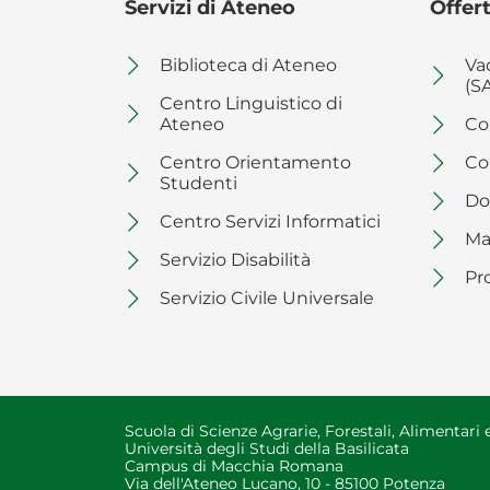
Servizi di Ateneo
Offert
Biblioteca di Ateneo
Va
(S
Centro Linguistico di
Ateneo
Co
Centro Orientamento
Co
Studenti
Do
Centro Servizi Informatici
Ma
Servizio Disabilità
Pr
Servizio Civile Universale
Scuola di Scienze Agrarie, Forestali, Alimentari
Università degli Studi della Basilicata
Campus di Macchia Romana
Via dell'Ateneo Lucano, 10 - 85100 Potenza