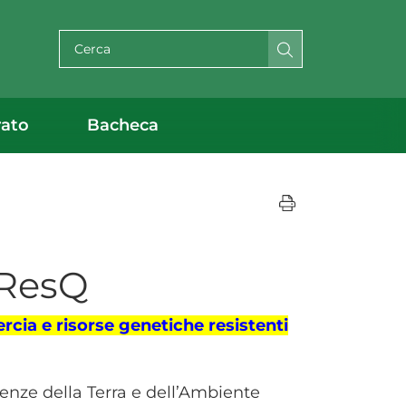
Cerca per testo
rato
Bacheca
ResQ
ia e risorse genetiche resistenti
cienze della Terra e dell’Ambiente