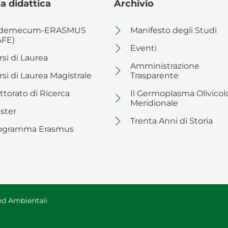
a didattica
Archivio
demecum-ERASMUS
Manifesto degli Studi
AFE)
Eventi
rsi di Laurea
Amministrazione
rsi di Laurea Magistrale
Trasparente
ttorato di Ricerca
Il Germoplasma Olivicol
Meridionale
ster
Trenta Anni di Storia
ogramma Erasmus
 ed Ambientali